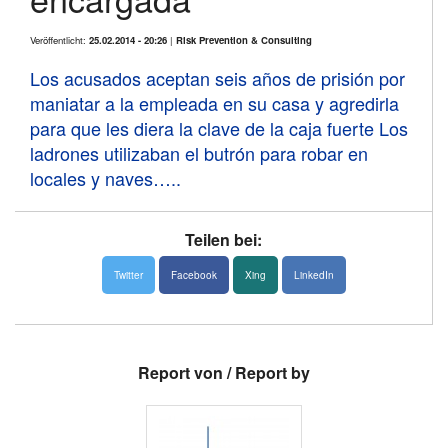
Veröffentlicht:
25.02.2014 - 20:26
|
Risk Prevention & Consulting
Los acusados aceptan seis años de prisión por
News
maniatar a la empleada en su casa y agredirla
para que les diera la clave de la caja fuerte Los
Über uns
ladrones utilizaban el butrón para robar en
Links
locales y naves…..
Medien
Teilen bei:
Twitter
Facebook
Xing
LinkedIn
Report von / Report by