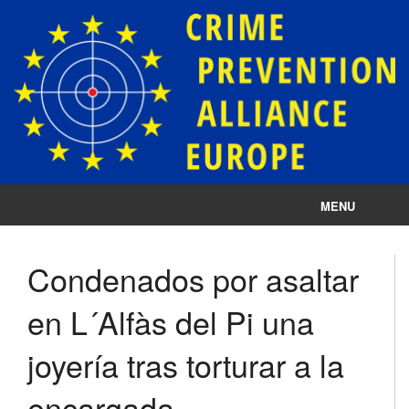
MENU
Impressum
Condenados por asaltar
Datenschutz
en L´Alfàs del Pi una
Cookie-Einstellungen
joyería tras torturar a la
encargada