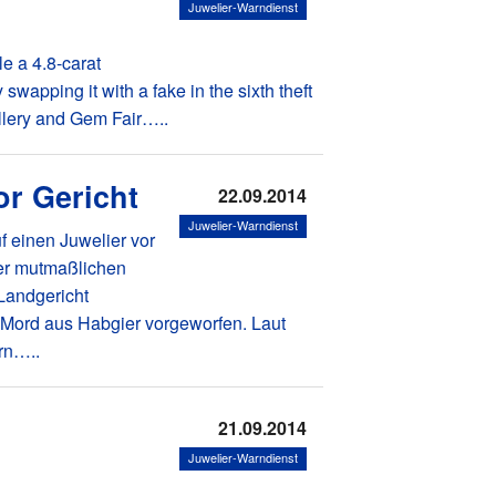
Juwelier-Warndienst
le a 4.8-carat
apping it with a fake in the sixth theft
llery and Gem Fair…..
or Gericht
22.09.2014
Juwelier-Warndienst
f einen Juwelier vor
der mutmaßlichen
 Landgericht
 Mord aus Habgier vorgeworfen. Laut
rn…..
21.09.2014
Juwelier-Warndienst