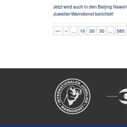
Jetzt wird auch in den Beijing News/
Juwelier-Warndienst berichtet!
««
«
...
10
20
30
...
583