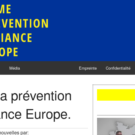
s
Média
Empreinte
Confidentialité
a prévention
ance Europe.
nouvelles par: