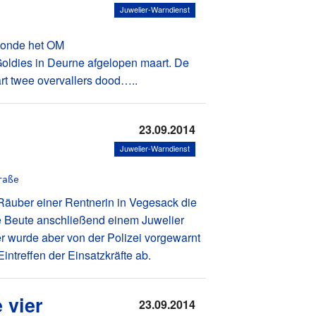
Juwelier-Warndienst
toonde het OM
Goldies in Deurne afgelopen maart. De
rt twee overvallers dood…..
23.09.2014
Juwelier-Warndienst
 Räuber einer Rentnerin in Vegesack die
e Beute anschließend einem Juwelier
 wurde aber von der Polizei vorgewarnt
intreffen der Einsatzkräfte ab.
e vier
23.09.2014