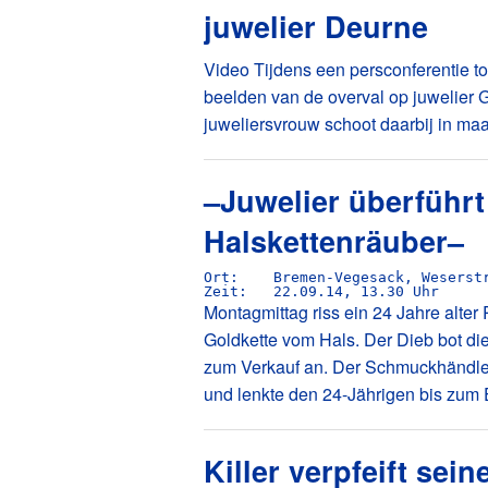
juwelier Deurne
Video Tijdens een persconferentie 
beelden van de overval op juwelier 
juweliersvrouw schoot daarbij in maa
–Juwelier überführt
Halskettenräuber–
Ort: 	Bremen-Vegesack, Weserstraße

Zeit: 	22.09.14, 13.30 Uhr 
Montagmittag riss ein 24 Jahre alter
Goldkette vom Hals. Der Dieb bot di
zum Verkauf an. Der Schmuckhändler
und lenkte den 24-Jährigen bis zum E
Killer verpfeift sein