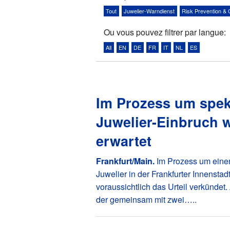
Tout
Juwelier-Warndienst
Risk Prevention & 
Ou vous pouvez filtrer par langue:
All
EN
DE
FR
IT
NL
ES
Im Prozess um spek
Juwelier-Einbruch w
erwartet
Frankfurt/Main.
Im Prozess um eine
Juwelier in der Frankfurter Innensta
voraussichtlich das Urteil verkündet.
der gemeinsam mit zwei…..