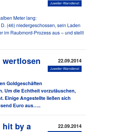
Juwelier-Warndienst
halben Meter lang:
o D. (46) niedergeschossen, sein Laden
er im Raubmord-Prozess aus – und stellt
n wertlosen
22.09.2014
Juwelier-Warndienst
enen Goldgeschäften
. Um die Echtheit vorzutäuschen,
 Einige Angestellte ließen sich
usend Euro aus…..
hit by a
22.09.2014