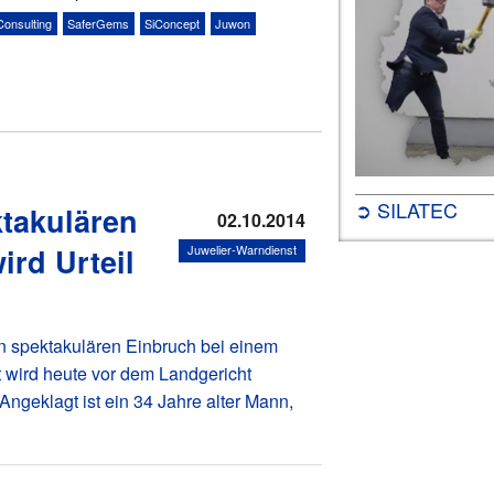
Consulting
SaferGems
SiConcept
Juwon
➲ SILATEC
takulären
02.10.2014
ird Urteil
Juwelier-Warndienst
n spektakulären Einbruch bei einem
dt wird heute vor dem Landgericht
 Angeklagt ist ein 34 Jahre alter Mann,