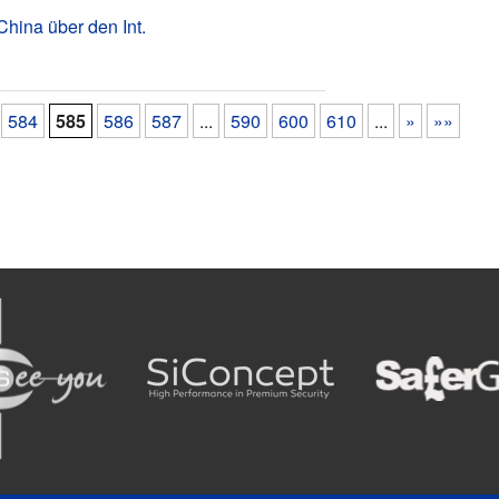
China über den Int.
584
585
586
587
...
590
600
610
...
»
»»