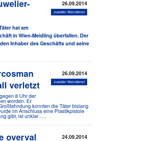
uwelier-
26.09.2014
Juwelier-Warndienst
Täter hat am
häft in Wien-Meidling überfallen. Der
 den Inhaber des Geschäfts und seine
Ercosman
26.09.2014
l verletzt
Juwelier-Warndienst
 gegen 8 Uhr der
len worden. Er
z Großfahndung konnten die Täter bislang
wurde im Anschluss eine Plastikpistole
 gibt, ist unklar…..
e overval
24.09.2014