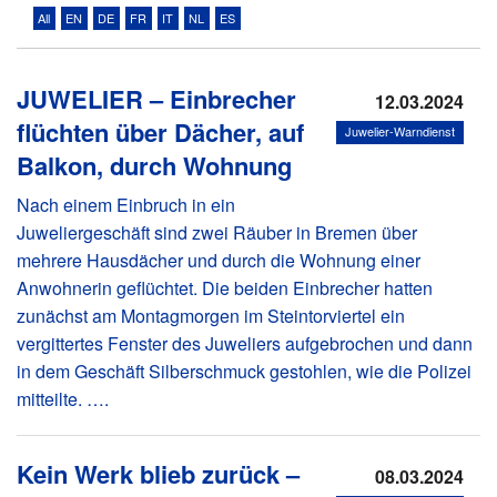
All
EN
DE
FR
IT
NL
ES
JUWELIER – Einbrecher
News
12.03.2024
flüchten über Dächer, auf
Juwelier-Warndienst
About Us
Balkon, durch Wohnung
Links
Nach einem Einbruch in ein
Juweliergeschäft sind zwei Räuber in Bremen über
Media
mehrere Hausdächer und durch die Wohnung einer
Anwohnerin geflüchtet. Die beiden Einbrecher hatten
zunächst am Montagmorgen im Steintorviertel ein
vergittertes Fenster des Juweliers aufgebrochen und dann
in dem Geschäft Silberschmuck gestohlen, wie die Polizei
mitteilte. ….
Kein Werk blieb zurück –
08.03.2024