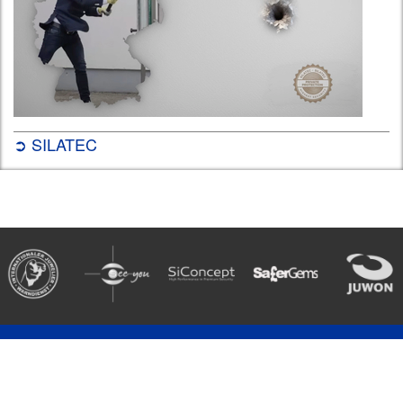
➲ SILATEC