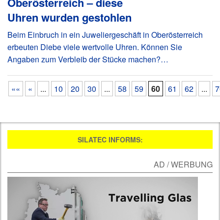
Oberösterreich – diese
Uhren wurden gestohlen
Beim Einbruch in ein Juweliergeschäft in Oberösterreich
erbeuten Diebe viele wertvolle Uhren. Können Sie
Angaben zum Verbleib der Stücke machen?…
««
«
...
10
20
30
...
58
59
60
61
62
...
7
SILATEC INFORMS:
AD / WERBUNG