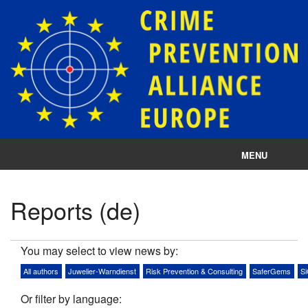
MENU
Imprint
Reports (de)
Privacy
Cookie Settings
You may select to view news by:
All authors
Juwelier-Warndienst
Risk Prevention & Consulting
SaferGems
S
Or filter by language: