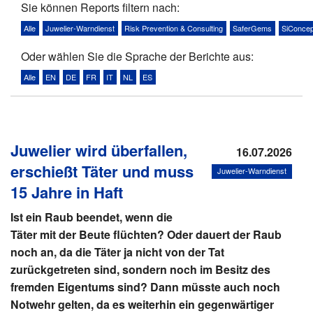
Sie können Reports filtern nach:
Alle
Juwelier-Warndienst
Risk Prevention & Consulting
SaferGems
SiConcep
Oder wählen Sie die Sprache der Berichte aus:
News
Alle
EN
DE
FR
IT
NL
ES
Über uns
Links
Juwelier wird überfallen,
16.07.2026
Medien
erschießt Täter und muss
Juwelier-Warndienst
15 Jahre in Haft
Ist ein Raub beendet, wenn die
Täter mit der Beute flüchten? Oder dauert der Raub
noch an, da die Täter ja nicht von der Tat
zurückgetreten sind, sondern noch im Besitz des
fremden Eigentums sind? Dann müsste auch noch
Notwehr gelten, da es weiterhin ein gegenwärtiger