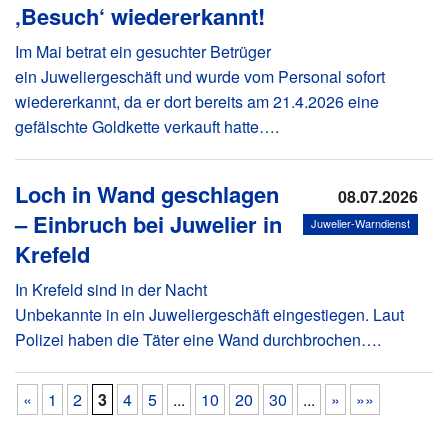
‚Besuch‘ wiedererkannt!
Im Mai betrat ein gesuchter Betrüger
ein Juweliergeschäft und wurde vom Personal sofort
wiedererkannt, da er dort bereits am 21.4.2026 eine
gefälschte Goldkette verkauft hatte….
Loch in Wand geschlagen
08.07.2026
– Einbruch bei Juwelier in
Juwelier-Warndienst
Krefeld
In Krefeld sind in der Nacht
Unbekannte in ein Juweliergeschäft eingestiegen. Laut
Polizei haben die Täter eine Wand durchbrochen….
«
1
2
3
4
5
...
10
20
30
...
»
»»